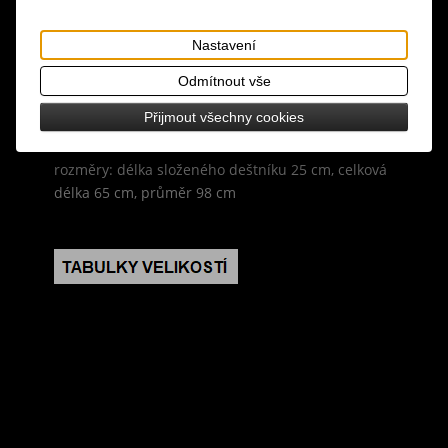
design: elegantní gotický skládací manuální
deštník s šedým potahem s černými ornamenty,
Nastavení
konstrukce deštníku se skládá z osmi polí, pružné
lamely zajišťují vysokou pevnost a stabilitu -
Odmítnout vše
obstojí i v silném větru, rukojeť je plastová,
Přijmout všechny cookies
součástí deštníku je ochranný obal
rozměry: délka složeného deštníku 25 cm, celková
délka 65 cm, průměr 98 cm