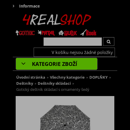
Informace
V košíku nejsou žádné položky
KATEGORIE ZBOŽÍ
Úvodní stránka
»
Všechny kategorie
»
DOPLŇKY
»
Deštníky
»
Deštníky skládací
»
Gotický deštník skládací s ornamenty šedý