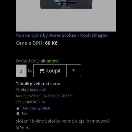
Vonné tyčinky Anne Stokes - Rock Dragon
Cena s DPH:
60 Kč
Dodání dny:
skladem
ks
Koupit
Tabulky velikostí: zde
Výrobce:
import UK
Katalogové číslo:
DOSDTYCBPUS5671
Záruka (měsíců):
24
Dotaz na výrobek
Tisk
složení: bylinné složky, vonné oleje, bambusová
štěpina