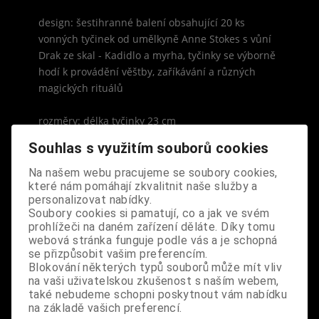
design: šestihranné balení obsahující 20 ks
vonných tyčinek od umělkyně Anne Stokes s vůní
Drak ze skal - Kadidlo a myrha, tyčinky se výborně
hodí k provádění věštby, zaříkávání a různých
magických rituálů
rozměry: délka tyčinky 23 cm
Souhlas s využitím souborů cookies
Na našem webu pracujeme se soubory cookies,
které nám pomáhají zkvalitnit naše služby a
personalizovat nabídky.
S výrobkem se také prodává
Soubory cookies si pamatují, co a jak ve svém
prohlížeči na daném zařízení děláte. Díky tomu
webová stránka funguje podle vás a je schopná
se přizpůsobit vašim preferencím.
Blokování některých typů souborů může mít vliv
na vaši uživatelskou zkušenost s naším webem,
také nebudeme schopni poskytnout vám nabídku
na základě vašich preferencí.