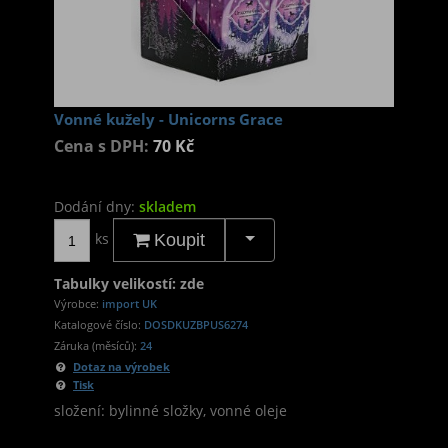
Vonné kužely - Unicorns Grace
Cena s DPH:
70 Kč
Dodání dny:
skladem
ks
Koupit
Tabulky velikostí: zde
Výrobce:
import UK
Katalogové číslo:
DOSDKUZBPUS6274
Záruka (měsíců):
24
Dotaz na výrobek
Tisk
složení: bylinné složky, vonné oleje