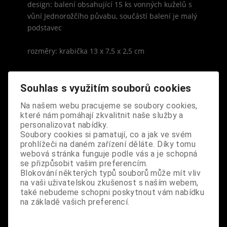
design: balení obsahující 15 ks vonných kuželů s
vůní Jednorožčího půvabu, součástí balení je malý
podstavec
rozměry: krabička 13 x 7,5 x 2,5 cm
Souhlas s využitím souborů cookies
Na našem webu pracujeme se soubory cookies,
S výrobkem se také prodává
které nám pomáhají zkvalitnit naše služby a
personalizovat nabídky.
Soubory cookies si pamatují, co a jak ve svém
prohlížeči na daném zařízení děláte. Díky tomu
webová stránka funguje podle vás a je schopná
se přizpůsobit vašim preferencím.
Blokování některých typů souborů může mít vliv
na vaši uživatelskou zkušenost s naším webem,
také nebudeme schopni poskytnout vám nabídku
na základě vašich preferencí.