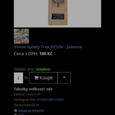
Vonné kužely Tree Of Life - Jasmine
Cena s DPH:
180 Kč
Dodání dny:
skladem
ks
Koupit
Tabulky velikostí: zde
Výrobce:
import UK
Katalogové číslo:
DOSDKUZBPUS6283
Záruka (měsíců):
24
Dotaz na výrobek
Tisk