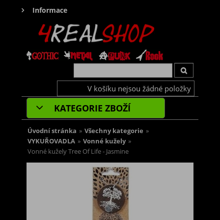
Informace
V košíku nejsou žádné položky
KATEGORIE ZBOŽÍ
Úvodní stránka
»
Všechny kategorie
»
VYKUŘOVADLA
»
Vonné kužely
»
Vonné kužely Tree Of Life - Jasmine