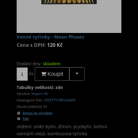
Vonné tyčinky - Moon Phases
Cena s DPH:
120 Kč
Dodání dny:
skladem
ks
Koupit
Tabulky velikostí: zde
Výrobce:
import NL
Katalogové číslo:
DOETTYCBPUS6655
Záruka (měsíců):
24
Dotaz na výrobek
Tisk
složení: směs bylin, dřevin, pryskyřic, koření,
vonných olejů, bambusová tyčinka