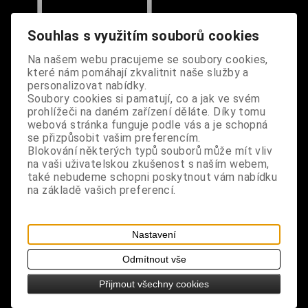
Souhlas s využitím souborů cookies
Na našem webu pracujeme se soubory cookies,
které nám pomáhají zkvalitnit naše služby a
personalizovat nabídky.
Soubory cookies si pamatují, co a jak ve svém
prohlížeči na daném zařízení děláte. Díky tomu
webová stránka funguje podle vás a je schopná
Ramínka na
se přizpůsobit vašim preferencím.
podprsenku modré s
Blokování některých typů souborů může mít vliv
na vaši uživatelskou zkušenost s naším webem,
korálky
také nebudeme schopni poskytnout vám nabídku
Dodání dny:
skladem
na základě vašich preferencí.
Cena:
90 Kč
Koupit
Nastavení
1
Odmítnout vše
Přijmout všechny cookies