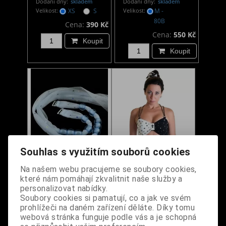
Dodání dny:
skladem
Dodání dny:
skladem
Velikost:
XS
S
Velikost:
M -
80B
Cena:
390 Kč
Cena:
550 Kč
Koupit
Koupit
Souhlas s využitím souborů cookies
Ramínka na
Podprsenkový top
Na našem webu pracujeme se soubory cookies,
které nám pomáhají zkvalitnit naše služby a
podprsenku modré s
černo-bílý s hroty
personalizovat nabídky.
korálky
Soubory cookies si pamatují, co a jak ve svém
prohlížeči na daném zařízení děláte. Díky tomu
Dodání dny:
skladem
Dodání dny:
skladem
webová stránka funguje podle vás a je schopná
Velikost:
S
M
Cena:
90 Kč