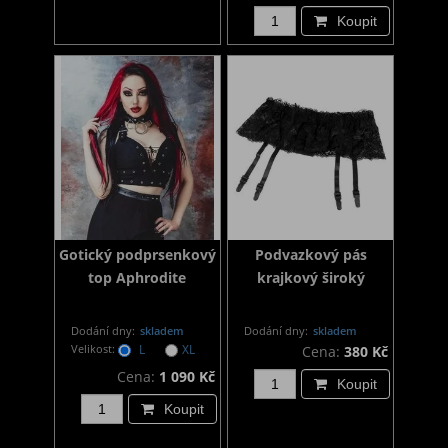
Koupit
Gotický podprsenkový
Podvazkový pás
top Aphrodite
krajkový široký
Dodání dny:
skladem
Dodání dny:
skladem
Velikost:
L
XL
Cena:
380 Kč
Cena:
1 090 Kč
Koupit
Koupit