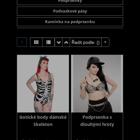
Podprsenky
Podvazkové pásy
Ramínka na podprsenku
1
Řadit podle: (
)
Gotické body dámské
Podprsenka s
Skeleton
dlouhými hroty