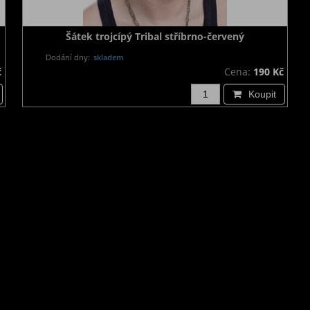
Šátek trojcípý Tribal stříbrno-červený
Dodání dny:
skladem
č
Cena:
190 Kč
Koupit