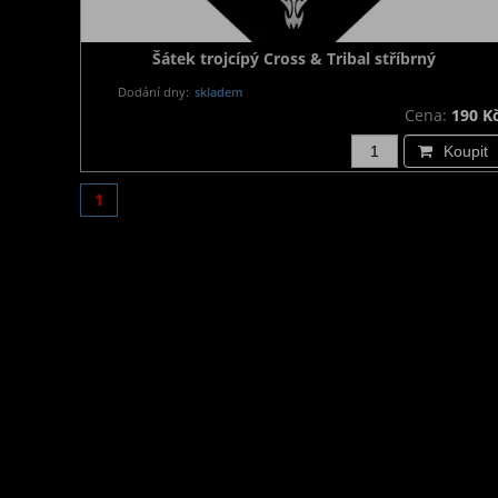
Šátek trojcípý Cross & Tribal stříbrný
Dodání dny:
skladem
Cena:
190 K
Koupit
1