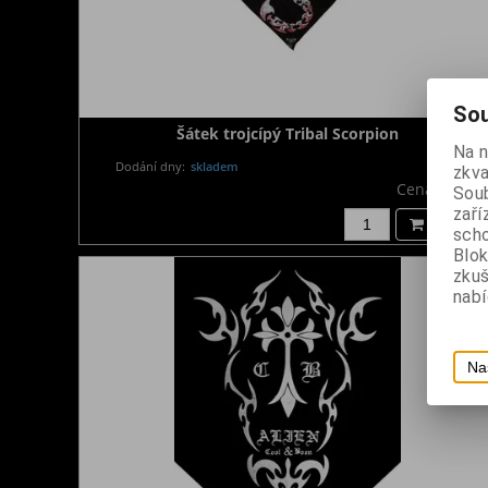
Sou
Šátek trojcípý Tribal Scorpion
Na 
Dodání dny:
skladem
zkva
Cena:
190 K
Soub
zaří
Koupit
scho
Blok
zku
nabí
Na