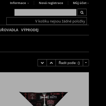
Informace
Nová registrace
Můj účet
V košíku nejsou žádné položky
UŘOVADLA
VÝPRODEJ
Řadit podle: (
)