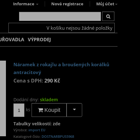
Informace
Nová registrace
Můj účet
V košíku nejsou žádné položky
UŘOVADLA
VÝPRODEJ
Náramek z rokajlu a broušených korálků
antracitový
Cena s DPH:
290 Kč
Dodání dny:
skladem
ks
Koupit
Tabulky velikostí: zde
Výrobce:
import EU
Katalogové číslo:
DOSTNARBPUS5968