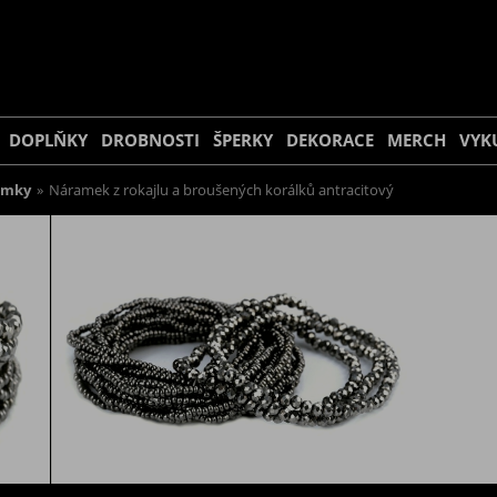
DOPLŇKY
DROBNOSTI
ŠPERKY
DEKORACE
MERCH
VYK
amky
»
Náramek z rokajlu a broušených korálků antracitový