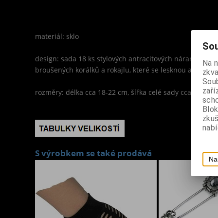
materiál: sklo
Sou
design: sada 18 ks stylových antracitových náramků s 
Na 
broušených korálků a rokajlu, které se lesknou a třpytí, 
zkva
Soub
zaří
rozměry: délka cca 18-22 cm, šířka celé sady cca 6 cm
scho
Blok
zku
nabí
S výrobkem se také prodává
Na