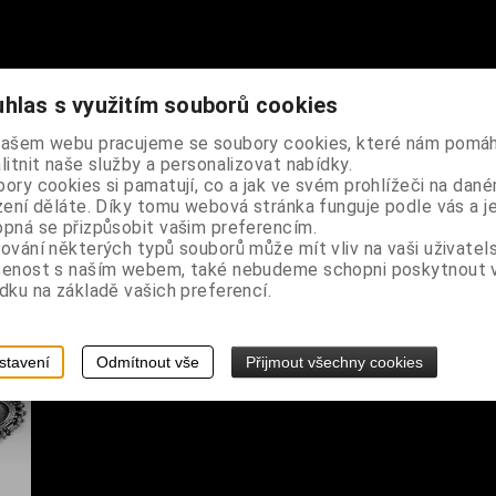
hlas s využitím souborů cookies
kovovým vzhledem, můžete je nosit všechny najednou nebo je použí
našem webu pracujeme se soubory cookies, které nám pomáh
díky pružence se dobře navlékají na ruku a mají universální velikost
litnit naše služby a personalizovat nabídky.
ory cookies si pamatují, co a jak ve svém prohlížeči na dan
zení děláte. Díky tomu webová stránka funguje podle vás a j
pná se přizpůsobit vašim preferencím.
ování některých typů souborů může mít vliv na vaši uživatel
šenost s naším webem, také nebudeme schopni poskytnout
dku na základě vašich preferencí.
stavení
Odmítnout vše
Přijmout všechny cookies