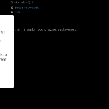
Záruka (měsíců):
24
Dotaz na výrobek
Tisk
t samostatně, náramky jsou pružné, sestavené z
ají
ém
e
skou
 vám