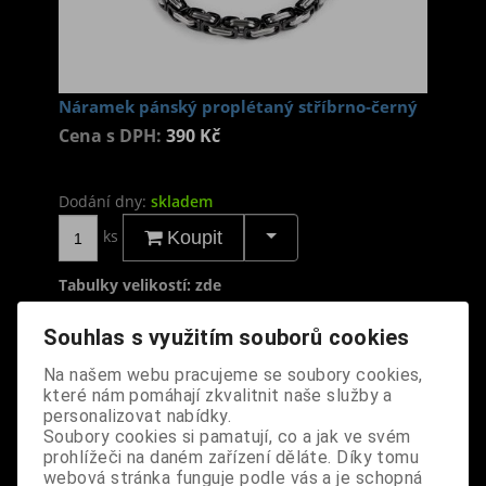
Náramek pánský proplétaný stříbrno-černý
Cena s DPH:
390 Kč
Dodání dny:
skladem
ks
Koupit
Tabulky velikostí: zde
Výrobce:
import EU
Katalogové číslo:
DOSTNARBPPA7100
Souhlas s využitím souborů cookies
Záruka (měsíců):
24
Na našem webu pracujeme se soubory cookies,
Dotaz na výrobek
které nám pomáhají zkvalitnit naše služby a
Tisk
personalizovat nabídky.
materiál: nerezová ocel
Soubory cookies si pamatují, co a jak ve svém
prohlížeči na daném zařízení děláte. Díky tomu
design: stylový pánský náramek ve stříbrno-
webová stránka funguje podle vás a je schopná