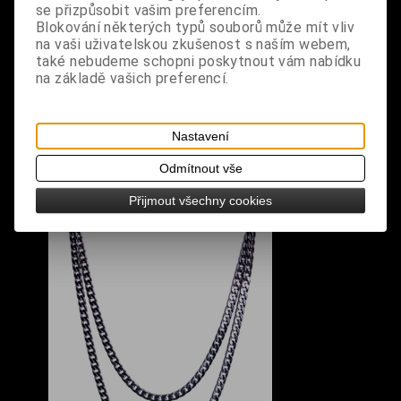
černém proplétaném provedení, zapínání na
se přizpůsobit vašim preferencím.
Blokování některých typů souborů může mít vliv
karabinku
na vaši uživatelskou zkušenost s naším webem,
také nebudeme schopni poskytnout vám nabídku
rozměry: délka 22,5 cm, šířka 0,6 cm
na základě vašich preferencí.
Nastavení
Odmítnout vše
S výrobkem se také prodává
Přijmout všechny cookies