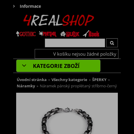
Informace
V košíku nejsou žádné položky
KATEGORIE ZBOŽÍ
Úvodní stránka
»
Všechny kategorie
»
ŠPERKY
»
Náramky
»
Náramek pánský proplétaný stříbrno-černý