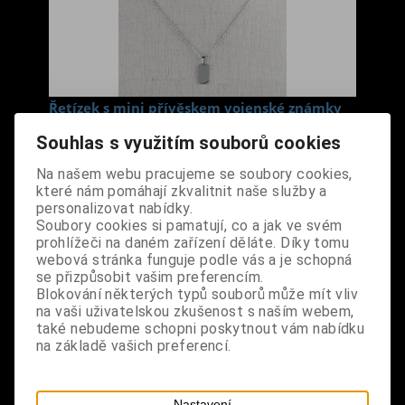
Řetízek s mini přívěskem vojenské známky
Cena s DPH:
360 Kč
Souhlas s využitím souborů cookies
Na našem webu pracujeme se soubory cookies,
Dodání dny:
skladem
které nám pomáhají zkvalitnit naše služby a
personalizovat nabídky.
ks
Koupit
Soubory cookies si pamatují, co a jak ve svém
prohlížeči na daném zařízení děláte. Díky tomu
Tabulky velikostí: zde
webová stránka funguje podle vás a je schopná
Výrobce:
import EU
se přizpůsobit vašim preferencím.
Blokování některých typů souborů může mít vliv
Katalogové číslo:
DOSTRETBPUS6520
na vaši uživatelskou zkušenost s naším webem,
Záruka (měsíců):
24
také nebudeme schopni poskytnout vám nabídku
Dotaz na výrobek
na základě vašich preferencí.
Tisk
materiál: nerezová ocel
Nastavení