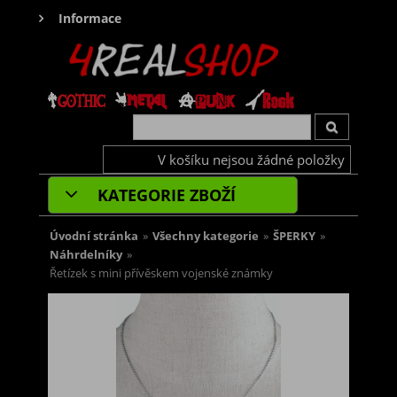
Informace
V košíku nejsou žádné položky
KATEGORIE ZBOŽÍ
Úvodní stránka
»
Všechny kategorie
»
ŠPERKY
»
Náhrdelníky
»
Řetízek s mini přívěskem vojenské známky