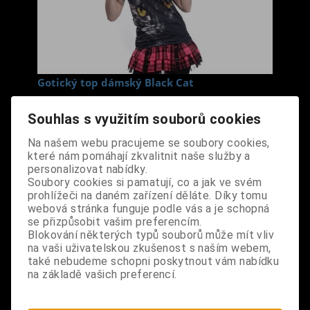
Gotický top dámský Black Cat
Cena s DPH:
460 Kč
Souhlas s využitím souborů cookies
Velikost
Na našem webu pracujeme se soubory cookies,
S
které nám pomáhají zkvalitnit naše služby a
M
personalizovat nabídky.
Soubory cookies si pamatují, co a jak ve svém
Dodání dny:
skladem
prohlížeči na daném zařízení děláte. Díky tomu
webová stránka funguje podle vás a je schopná
ks
Koupit
se přizpůsobit vašim preferencím.
Blokování některých typů souborů může mít vliv
na vaši uživatelskou zkušenost s naším webem,
Tabulky velikostí: zde
také nebudeme schopni poskytnout vám nabídku
Výrobce:
import UK
na základě vašich preferencí.
Katalogové číslo:
OBECTOPBPDA4377
Záruka (měsíců):
24
Dotaz na výrobek