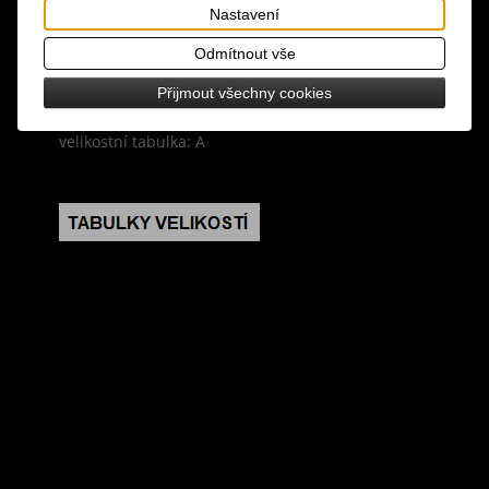
Tisk
Nastavení
materiál: 100% polyester
Odmítnout vše
design: černá barva, potisk na přední straně
Přijmout všechny cookies
velikostní tabulka: A