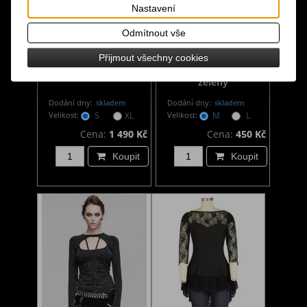
Nastavení
Odmítnout vše
Gotický top dámský
Punkový top dámský
Přijmout všechny cookies
Dhalia
se síťovinou růžovo-
zelený
Dodání dny:
skladem
Dodání dny:
skladem
Velikost:
S
XL
Velikost:
M
L
Cena:
1 490 Kč
Cena:
450 Kč
Koupit
Koupit