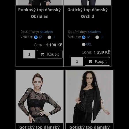
Punkový top dámský
Gotický top dámský
Obsidian
Orchid
Dodání dny:
skladem
Dodání dny:
skladem
Velikost:
M
L
Velikost:
M
L
XXL
Cena:
1 190 Kč
Cena:
1 290 Kč
Koupit
Koupit
Gotický top dámský
Gotický top dámský