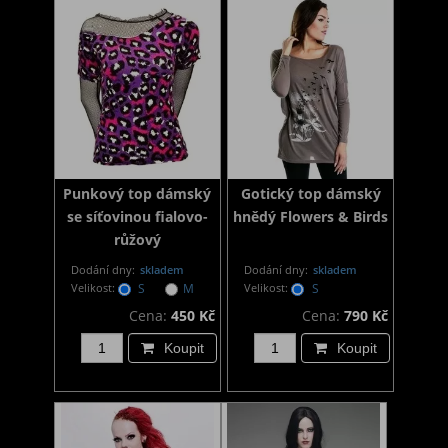
Punkový top dámský
Gotický top dámský
se síťovinou fialovo-
hnědý Flowers & Birds
růžový
Dodání dny:
skladem
Dodání dny:
skladem
Velikost:
S
M
Velikost:
S
Cena:
450 Kč
Cena:
790 Kč
Koupit
Koupit