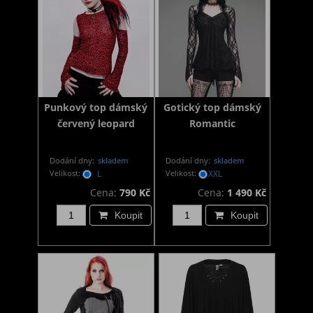
Punkový top dámský
Gotický top dámský
červený leopard
Romantic
Dodání dny:
skladem
Dodání dny:
skladem
Velikost:
L
Velikost:
XXL
Cena:
790 Kč
Cena:
1 490 Kč
Koupit
Koupit