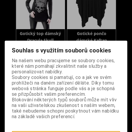
Gotický top dámský
Gotické pončo
Dracula Skull
dámské Kaftan
Souhlas s využitím souborů cookies
Dodání dny:
skladem
Dodání dny:
skladem
Na našem webu pracujeme se soubory cookies,
Velikost:
XS
S
Velikost:
XS-
které nám pomáhají zkvalitnit naše služby a
M
Cena:
890 Kč
personalizovat nabídky.
Cena:
1 090 Kč
Soubory cookies si pamatují, co a jak ve svém
Koupit
prohlížeči na daném zařízení děláte. Díky tomu
Koupit
webová stránka funguje podle vás a je schopná
se přizpůsobit vašim preferencím.
Blokování některých typů souborů může mít vliv
na vaši uživatelskou zkušenost s naším webem,
také nebudeme schopni poskytnout vám nabídku
na základě vašich preferencí.