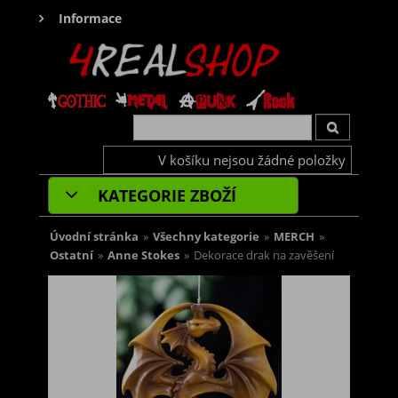
Informace
V košíku nejsou žádné položky
KATEGORIE ZBOŽÍ
Úvodní stránka
»
Všechny kategorie
»
MERCH
»
Ostatní
»
Anne Stokes
»
Dekorace drak na zavěšení