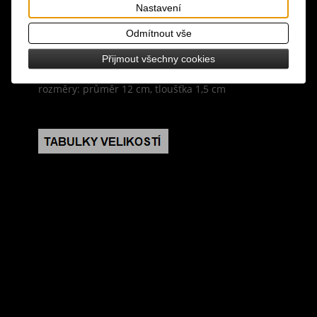
medaile od umělkyně Anne Stokes se vyznačuje
Nastavení
výrazným žlutým emblémem draka, díky poutku k
Odmítnout vše
zavěšení ji lze také vystavit na vánočním
stromečku pro alternativní sváteční styl
Přijmout všechny cookies
rozměry: průměr 12 cm, tloušťka 1,5 cm