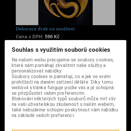
Dekorace drak na zavěšení
Cena s DPH:
590 Kč
Souhlas s využitím souborů cookies
Dodání dny:
skladem
Na našem webu pracujeme se soubory cookies,
ks
Koupit
které nám pomáhají zkvalitnit naše služby a
personalizovat nabídky.
Soubory cookies si pamatují, co a jak ve svém
Tabulky velikostí: zde
prohlížeči na daném zařízení děláte. Díky tomu
Výrobce:
import UK
webová stránka funguje podle vás a je schopná
Katalogové číslo:
DOSDDEKBPUS7487
se přizpůsobit vašim preferencím.
Záruka (měsíců):
24
Blokování některých typů souborů může mít vliv
Dotaz na výrobek
na vaši uživatelskou zkušenost s naším webem,
Tisk
také nebudeme schopni poskytnout vám nabídku
materiál: pryskyřice
na základě vašich preferencí.
design: tato závěsná ozdoba v podobě dračí