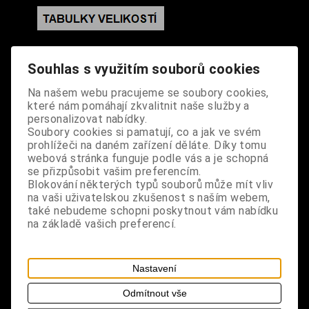
S výrobkem se také prodává
Souhlas s využitím souborů cookies
Na našem webu pracujeme se soubory cookies,
které nám pomáhají zkvalitnit naše služby a
personalizovat nabídky.
Soubory cookies si pamatují, co a jak ve svém
prohlížeči na daném zařízení děláte. Díky tomu
webová stránka funguje podle vás a je schopná
se přizpůsobit vašim preferencím.
Blokování některých typů souborů může mít vliv
na vaši uživatelskou zkušenost s naším webem,
také nebudeme schopni poskytnout vám nabídku
na základě vašich preferencí.
Nastavení
Odmítnout vše