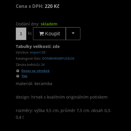
Cena s DPH:
220 Kč
Dodání dny:
skladem
ks
Koupit
Tabulky velikostí: zde
Výrobce:
import DE
Katalogové číslo:
DOMBHRNBPUS4234
Záruka (měsíců):
24
Dotaz na výrobek
Tisk
materiál: keramika
design: hrnek s kvalitním originálním potiskem
rozměry: výška 9,5 cm, průměr 7,5 cm, obsah 0,3-
0,4 l