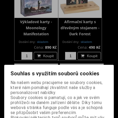
Výkladové karty -
Afirmační karty s
Moonology
dřevěným stojanem -
Manifestation
Dark Forest
Dodání dny:
skladem
Dodání dny:
skladem
Cena:
890 Kč
Cena:
490 Kč
Koupit
Koupit
Souhlas s využitím souborů cookies
Na našem webu pracujeme se soubory cookies,
které nám pomáhají zkvalitnit naše služby a
personalizovat nabídky.
Soubory cookies si pamatují, co a jak ve svém
prohlížeči na daném zařízení děláte. Díky tomu
webová stránka funguje podle vás a je schopná
se přizpůsobit vašim preferencím.
Rituální karty - Divine
Afirmační karty s
Blokování některých typů souborů může mít vliv