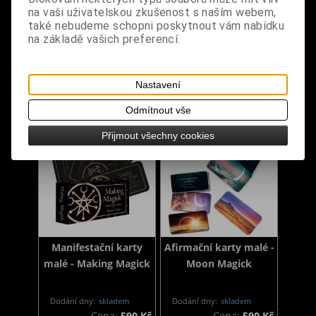
Tea Time
dřevěným stojanem -
na vaši uživatelskou zkušenost s naším webem,
také nebudeme schopni poskytnout vám nabídku
Ethereal
na základě vašich preferencí.
Dodání dny:
skladem
Dodání dny:
skladem
Cena:
990 Kč
Cena:
490 Kč
Nastavení
Koupit
Koupit
Odmítnout vše
NOVINKA
NOVINKA
Přijmout všechny cookies
Manifestační karty
Afirmační karty malé -
malé - Making Magick
Moon Magick
Dodání dny:
skladem
Dodání dny:
skladem
Cena:
590 Kč
Cena:
590 Kč