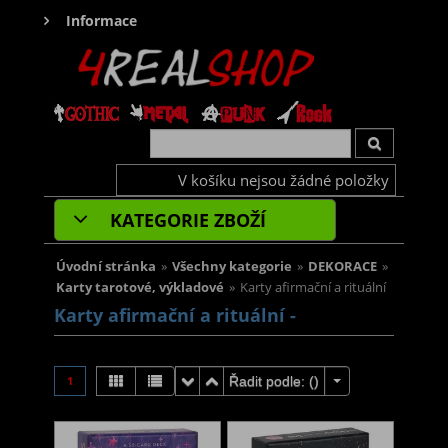
Informace
V košíku nejsou žádné položky
KATEGORIE ZBOŽÍ
Úvodní stránka
»
Všechny kategorie
»
DEKORACE
»
Karty tarotové, výkladové
»
Karty afirmační a rituální
Karty afirmační a rituální -
1
Řadit podle: (
)