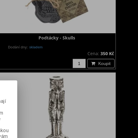
Podtácky - Skulls
Dodání dny:
skladem
Cena:
350 Kč
Koupit
ají
ém
e
skou
 vám