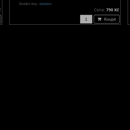
Dodání dny:
skladem
č
Cena:
790 Kč
Koupit
Odběr novinek