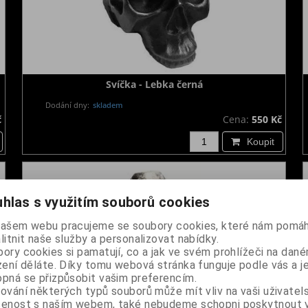
Svíčka - Lebka černá
Dodání dny:
skladem
č
Cena:
550 Kč
Koupit
hlas s využitím souborů cookies
našem webu pracujeme se soubory cookies, které nám pomáh
litnit naše služby a personalizovat nabídky.
ory cookies si pamatují, co a jak ve svém prohlížeči na dan
zení děláte. Díky tomu webová stránka funguje podle vás a j
pná se přizpůsobit vašim preferencím.
ování některých typů souborů může mít vliv na vaši uživatel
šenost s naším webem, také nebudeme schopni poskytnout