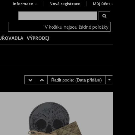
Informace
Nová registrace
Můj účet
V košíku nejsou žádné položky
UŘOVADLA
VÝPRODEJ
Řadit podle: (
Data přidání
)