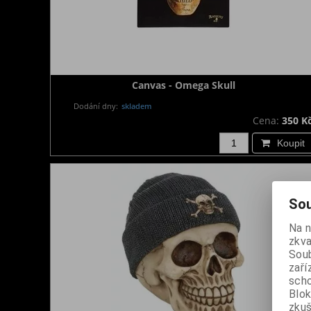
Canvas - Omega Skull
Dodání dny:
skladem
Cena:
350 K
Koupit
Sou
Na 
zkva
Soub
zaří
scho
Blok
zku