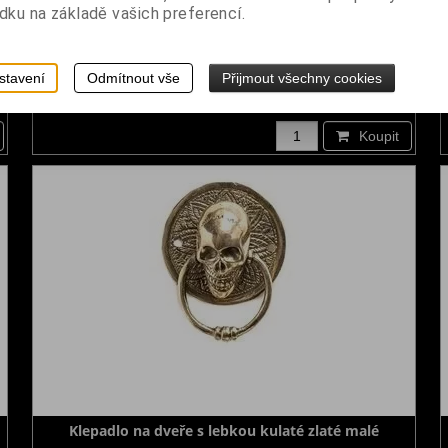
dku na základě vašich preferencí.
Svícen s lebkou
stavení
Odmítnout vše
Přijmout všechny cookies
Dodání dny:
skladem
č
Cena:
1 190 Kč
Koupit
Klepadlo na dveře s lebkou kulaté zlaté malé