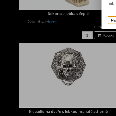
nabí
Dekorace lebka s čepicí
Na
Dodání dny:
skladem
Cena:
690 K
Koupit
Klepadlo na dveře s lebkou hranaté stříbrné