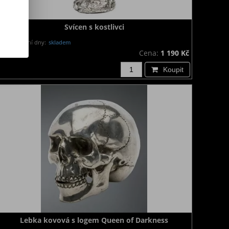
Svícen s kostlivci
Dodání dny:
skladem
Cena:
1 190 Kč
Koupit
Lebka kovová s logem Queen of Darkness