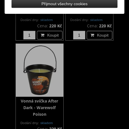
Přijmout všechny cookies
Dark - Run Away
Dark - Go Away Evil
Vampire
Dodání dny:
skladem
Dodání dny:
skladem
Cena:
220 Kč
Cena:
220 Kč
Koupit
Koupit
Vonná svíčka After
Dark - Warewolf
Poison
Dodání dny:
skladem
Cena:
220 Kč