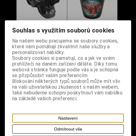
Svíčka - Lebka černá
Vonná svíčka After
Souhlas s využitím souborů cookies
Dark - Dragon Blood
Na našem webu pracujeme se soubory cookies,
které nám pomáhají zkvalitnit naše služby a
Dodání dny:
skladem
Dodání dny:
skladem
personalizovat nabídky.
Cena:
550 Kč
Cena:
220 Kč
Soubory cookies si pamatují, co a jak ve svém
prohlížeči na daném zařízení děláte. Díky tomu
Koupit
Koupit
webová stránka funguje podle vás a je schopná
se přizpůsobit vašim preferencím.
Blokování některých typů souborů může mít vliv
na vaši uživatelskou zkušenost s naším webem,
také nebudeme schopni poskytnout vám nabídku
na základě vašich preferencí.
Nastavení
Odmítnout vše
Vonná svíčka After
Vonná svíčka After