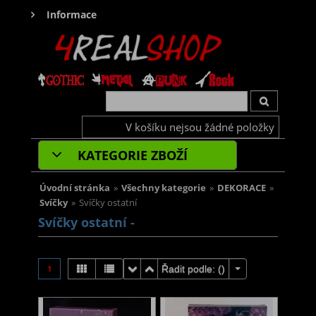
Informace
V košíku nejsou žádné položky
KATEGORIE ZBOŽÍ
Úvodní stránka
»
Všechny kategorie
»
DEKORACE
»
Svíčky
»
Svíčky ostatní
Svíčky ostatní -
1
Řadit podle: (
)