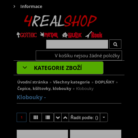
Informace
V košíku nejsou žádné položky
KATEGORIE ZBOŽÍ
Úvodní stránka
»
Všechny kategorie
»
DOPLŇKY
»
Čepice, kšiltovky, klobouky
»
Klobouky
Klobouky -
1
Řadit podle: (
)