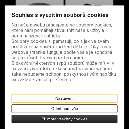
Souhlas s využitím souborů cookies
Na našem webu pracujeme se soubory cookies,
které nám pomáhají zkvalitnit naše služby a
personalizovat nabídky.
Soubory cookies si pamatují, co a jak ve svém
prohlížeči na daném zařízení děláte. Díky tomu
Klobouk Trilby s
Klobouk s pavučinami
webová stránka funguje podle vás a je schopná
motivem
se přizpůsobit vašim preferencím.
Blokování některých typů souborů může mít vliv
Dodání dny:
skladem
Dodání dny:
skladem
na vaši uživatelskou zkušenost s naším webem,
Obvod:
56
58
Velikost:
M/L
také nebudeme schopni poskytnout vám nabídku
cm
cm
Cena:
490 Kč
na základě vašich preferencí.
Cena:
290 Kč
Koupit
Koupit
Nastavení
1
Odmítnout vše
Přijmout všechny cookies