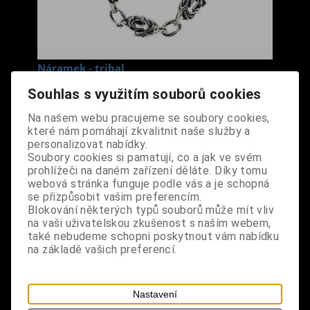
Náramek - tribal
Cena s DPH:
290 Kč
Souhlas s využitím souborů cookies
Na našem webu pracujeme se soubory cookies,
Dodání dny:
skladem
které nám pomáhají zkvalitnit naše služby a
personalizovat nabídky.
ks
Koupit
Soubory cookies si pamatují, co a jak ve svém
prohlížeči na daném zařízení děláte. Díky tomu
Tabulky velikostí: zde
webová stránka funguje podle vás a je schopná
se přizpůsobit vašim preferencím.
Výrobce:
import DE
Blokování některých typů souborů může mít vliv
Katalogové číslo:
DOMBNARBPUS7243
na vaši uživatelskou zkušenost s naším webem,
Záruka (měsíců):
24
také nebudeme schopni poskytnout vám nabídku
Dotaz na výrobek
na základě vašich preferencí.
Tisk
materiál: kov
Nastavení
design: náramek s tribal ornamenty, zapínání na