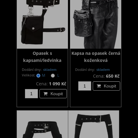
Opasek s
Kapsa na opasek černá
kapsami/ledvinka
koženková
Dodání dny:
skladem
Dodání dny:
skladem
Velikost:
M
L
Cena:
650 Kč
Cena:
1 090 Kč
Koupit
Koupit