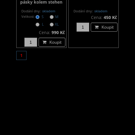
pásky kolem stehen
Dodání dny:
skladem
Dodání dny:
skladem
Velikost:
S
M
Cena:
450 Kč
L
XL
Koupit
Cena:
990 Kč
Koupit
1