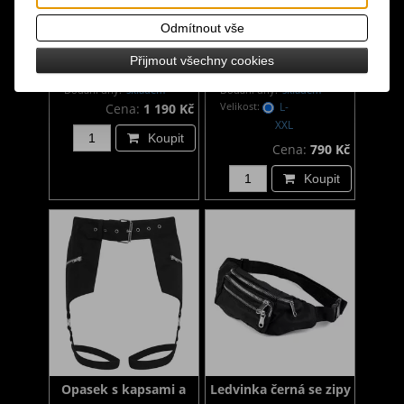
Odmítnout vše
Gotický opasek s
Gotický postroj s
Přijmout všechny cookies
kapsou / ledvinka
kapsami
Dodání dny:
skladem
Dodání dny:
skladem
Velikost:
L-
Cena:
1 190 Kč
XXL
Koupit
Cena:
790 Kč
Koupit
Opasek s kapsami a
Ledvinka černá se zipy