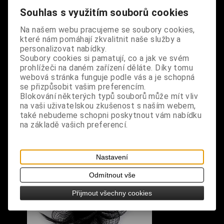
jemně nadýchaná, ve spodní části je růže
Souhlas s využitím souborů cookies
opatřena jak sponou, tak spínacím špendlíkem,
možno tedy použít i jako brož
Na našem webu pracujeme se soubory cookies,
které nám pomáhají zkvalitnit naše služby a
personalizovat nabídky.
rozměry: růže průměr 9 cm
Soubory cookies si pamatují, co a jak ve svém
prohlížeči na daném zařízení děláte. Díky tomu
webová stránka funguje podle vás a je schopná
se přizpůsobit vašim preferencím.
Blokování některých typů souborů může mít vliv
na vaši uživatelskou zkušenost s naším webem,
S výrobkem se také prodává
také nebudeme schopni poskytnout vám nabídku
na základě vašich preferencí.
Nastavení
Odmítnout vše
Přijmout všechny cookies