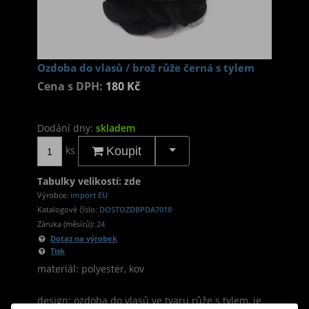
Ozdoba do vlasů / brož růže černá s tylem
Cena s DPH:
180 Kč
Dodání dny:
skladem
ks
Koupit
Tabulky velikostí: zde
Výrobce:
import EU
Katalogové číslo:
DOSTOZDBPDA7018
Záruka (měsíců):
24
Dotaz na výrobek
Tisk
materiál: polyester, kov
design: ozdoba do vlasů ve tvaru růže s tylem, je