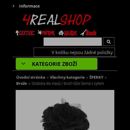
Informace
V košíku nejsou žádné položky
KATEGORIE ZBOŽÍ
Úvodní stránka
»
Všechny kategorie
»
ŠPERKY
»
Brože
»
Ozdoba do vlasů / brož růže černá s tylem