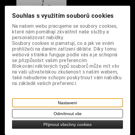
Souhlas s využitím souborů cookies
Na našem webu pracujeme se soubory cookies,
které nám pomáhají zkvalitnit naše služby a
personalizovat nabídky.
Soubory cookies si pamatují, co a jak ve svém
prohlížeči na daném zařízení děláte. Díky tomu
webová stránka funguje podle vás a je schopná
se přizpůsobit vašim preferencím.
Blokování některých typů souborů může mít vliv
Alien Doll - Ztřeštěný
na vaši uživatelskou zkušenost s naším webem,
démon
také nebudeme schopni poskytnout vám nabídku
Dodání dny:
skladem
na základě vašich preferencí.
Cena:
130 Kč
Koupit
Nastavení
1
Odmítnout vše
Přijmout všechny cookies