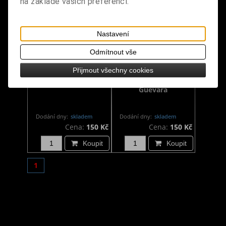
na základě vašich preferencí.
Nastavení
Odmítnout vše
Přijmout všechny cookies
Klíčenka Che Guevara
Potítko černé - Che
Guevara
Dodání dny:
skladem
Dodání dny:
skladem
Cena:
150 Kč
Cena:
150 Kč
Koupit
Koupit
1