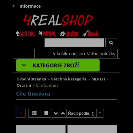
Informace
V košíku nejsou žádné položky
KATEGORIE ZBOŽÍ
Úvodní stránka
»
Všechny kategorie
»
MERCH
»
Ostatní
»
Che Guevara
Che Guevara -
1
Řadit podle: (
)