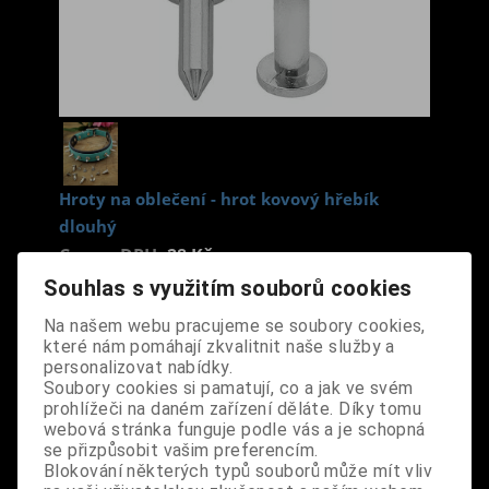
Hroty na oblečení - hrot kovový hřebík
dlouhý
Cena s DPH:
28 Kč
Souhlas s využitím souborů cookies
Dodání dny:
skladem
Na našem webu pracujeme se soubory cookies,
které nám pomáhají zkvalitnit naše služby a
ks
Koupit
personalizovat nabídky.
Soubory cookies si pamatují, co a jak ve svém
Tabulky velikostí: zde
prohlížeči na daném zařízení děláte. Díky tomu
webová stránka funguje podle vás a je schopná
Výrobce:
CZ
se přizpůsobit vašim preferencím.
Katalogové číslo:
DOPHHROBPUS7331
Blokování některých typů souborů může mít vliv
Záruka (měsíců):
24