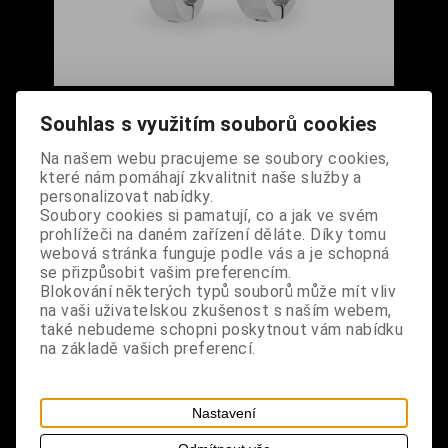
Náušnice kruhy hladké široké
Souhlas s využitím souborů cookies
Cena s DPH:
290 Kč
Na našem webu pracujeme se soubory cookies,
které nám pomáhají zkvalitnit naše služby a
Dodání dny:
skladem
personalizovat nabídky.
Soubory cookies si pamatují, co a jak ve svém
ks
Koupit
prohlížeči na daném zařízení děláte. Díky tomu
webová stránka funguje podle vás a je schopná
Tabulky velikostí: zde
se přizpůsobit vašim preferencím.
Výrobce:
import EU
Blokování některých typů souborů může mít vliv
Katalogové číslo:
DOSTNAUBPUS6555
na vaši uživatelskou zkušenost s naším webem,
Záruka (měsíců):
24
také nebudeme schopni poskytnout vám nabídku
Dotaz na výrobek
na základě vašich preferencí.
Tisk
materiál: nerezová ocel
Nastavení
design: náušnice kruhy, mají kloubové zapínání