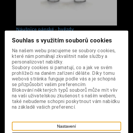
Náušnice pánské - hvězdy
Cena s DPH:
160 Kč
Souhlas s využitím souborů cookies
Na našem webu pracujeme se soubory cookies,
Dodání dny:
skladem
které nám pomáhají zkvalitnit naše služby a
personalizovat nabídky.
ks
Koupit
Soubory cookies si pamatují, co a jak ve svém
prohlížeči na daném zařízení děláte. Díky tomu
Tabulky velikostí: zde
webová stránka funguje podle vás a je schopná
se přizpůsobit vašim preferencím.
Výrobce:
import DE
Blokování některých typů souborů může mít vliv
Katalogové číslo:
DOMBNAUBPPA2380
na vaši uživatelskou zkušenost s naším webem,
Záruka (měsíců):
24
také nebudeme schopni poskytnout vám nabídku
Dotaz na výrobek
na základě vašich preferencí.
Tisk
materiál: chirurgická ocel
Nastavení
design: malé náušnice (tzv. pecky) ve tvaru hvězdy,