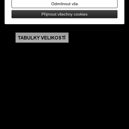
náušnice mají zapínání na puzetu
Odmítnout vše
Přijmout všechny cookies
rozměry: výška 0,9 cm, šířka 0,9 cm