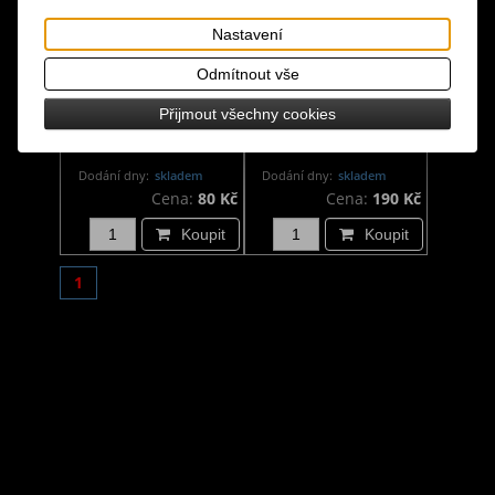
Nastavení
Odmítnout vše
Uhlíky na vykuřování -
Kleště na uhlíky s
Přijmout všechny cookies
Charcoal 10 ks (1
pentagramem
válec)
Dodání dny:
skladem
Dodání dny:
skladem
Cena:
80 Kč
Cena:
190 Kč
Koupit
Koupit
1