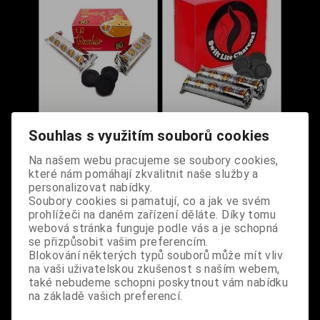
Uhlíky na vykuřování -
Uhlíky na vykuřování -
Souhlas s využitím souborů cookies
Excelsior 10 ks (1
Swift-Lite 10 ks (1
válec)
válec)
Na našem webu pracujeme se soubory cookies,
které nám pomáhají zkvalitnit naše služby a
Dodání dny:
skladem
Dodání dny:
skladem
personalizovat nabídky.
Cena:
70 Kč
Cena:
70 Kč
Soubory cookies si pamatují, co a jak ve svém
prohlížeči na daném zařízení děláte. Díky tomu
Koupit
Koupit
webová stránka funguje podle vás a je schopná
se přizpůsobit vašim preferencím.
NOVINKA
Blokování některých typů souborů může mít vliv
na vaši uživatelskou zkušenost s naším webem,
také nebudeme schopni poskytnout vám nabídku
na základě vašich preferencí.