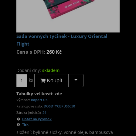
Sada vonných tyčinek - Luxury Oriental
Flight
Cena s DPH:
260 Kč
Dodání dny:
skladem
ks
Koupit
Tabulky velikostí: zde
Výrobce:
import UK
Katalogové číslo:
DOSDTYCBPUS6030
Záruka (měsíců):
24
Dotaz na výrobek
Tisk
složení: bylinné složky, vonné oleje, bambusová