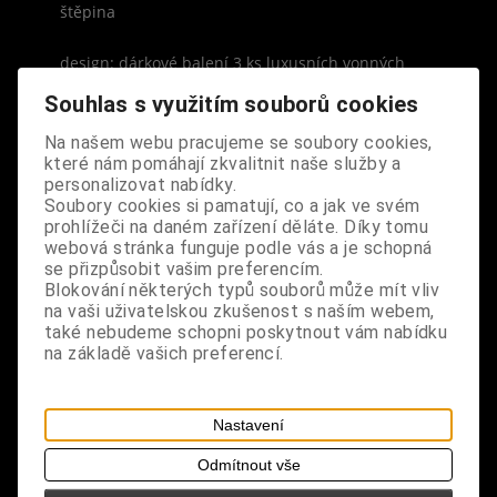
štěpina
design: dárkové balení 3 ks luxusních vonných
tyčinek s intenzivní vůní, balení obsahuje vůně:
Souhlas s využitím souborů cookies
Fialová krabička - Levandule a Med, Zelená
krabička - Pačuli a Bergamot, Růžová krabička -
Na našem webu pracujeme se soubory cookies,
které nám pomáhají zkvalitnit naše služby a
Pivoňka růže, každé obdélníkové balení obsahuje
personalizovat nabídky.
30 ks vonných tyčinek, které naplní váš domov
Soubory cookies si pamatují, co a jak ve svém
orientální vůní
prohlížeči na daném zařízení děláte. Díky tomu
webová stránka funguje podle vás a je schopná
rozměry: délka tyčinky 23 cm
se přizpůsobit vašim preferencím.
Blokování některých typů souborů může mít vliv
na vaši uživatelskou zkušenost s naším webem,
také nebudeme schopni poskytnout vám nabídku
na základě vašich preferencí.
S výrobkem se také prodává
Nastavení
Odmítnout vše