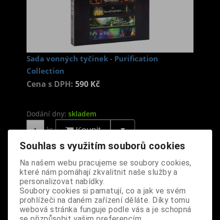
Sada vonných tyčinek - Purification
Collection
Cena s DPH:
590 Kč
Dodání dny:
skladem
ks
Koupit
Souhlas s využitím souborů cookies
Tabulky velikostí: zde
Výrobce:
import NL
Na našem webu pracujeme se soubory cookies,
které nám pomáhají zkvalitnit naše služby a
Katalogové číslo:
DOETTYCBPUS6666
personalizovat nabídky.
Záruka (měsíců):
24
Soubory cookies si pamatují, co a jak ve svém
Dotaz na výrobek
prohlížeči na daném zařízení děláte. Díky tomu
Tisk
webová stránka funguje podle vás a je schopná
složení: směs bylin, dřevin, pryskyřic, koření,
se přizpůsobit vašim preferencím.