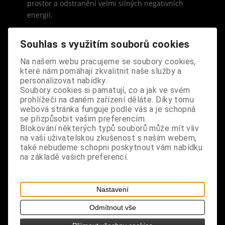
prostor a odstranění velmi silných negativních
energií.
složení: přírodní sušené listy a stonky, provázek
Souhlas s využitím souborů cookies
popis: svazek šalvěje, který je napuštěn dračí krví -
Na našem webu pracujeme se soubory cookies,
které nám pomáhají zkvalitnit naše služby a
pryskyřicí stromu, Croton lechleri či Sangre de
personalizovat nabídky.
Drago se do češtiny dá přeložit jako dračí krev,
Soubory cookies si pamatují, co a jak ve svém
jedná se o až 20 m vysoký strom, který vyrůstá v
prohlížeči na daném zařízení děláte. Díky tomu
oblasti Peru, Ekvádoru a Kolumbie, ačkoliv je strom
webová stránka funguje podle vás a je schopná
se přizpůsobit vašim preferencím.
vysoký, kmen má v průměru 30 cm a je pokryt
Blokování některých typů souborů může mít vliv
hladkou, zrnitou kůrou, pokud se do kůry stromu
na vaši uživatelskou zkušenost s naším webem,
řízne, vyteče tmavě červená pryskyřice, která až
také nebudeme schopni poskytnout vám nabídku
nápadně připomíná krev, má mimořádné, silně
na základě vašich preferencí.
očistné a okamžité účinky, velmi dobře pročišťuje
místnosti i různé předměty, dokáže ale také
vyčistit naši duši a pomoci při hledání cesty ve
Nastavení
vlastním životě, dokáže vás i vaše prostory rychle a
Odmítnout vše
dokonale zbavit i od těch nejtěžších negativních,
nečistých a silně zanešených energií