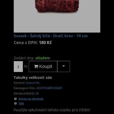
Svazek - Šalvěj bílá - Dračí krev - 10 cm
Cena s DPH:
180 Kč
Dodání dny:
skladem
ks
Koupit
Tabulky velikostí: zde
Výrobce:
import NL
Katalogové číslo:
DOETSVABPUS6691
Záruka (měsíců):
24
Dotaz na výrobek
Tisk
Použijte vykuřování tohoto svazku pro čištění