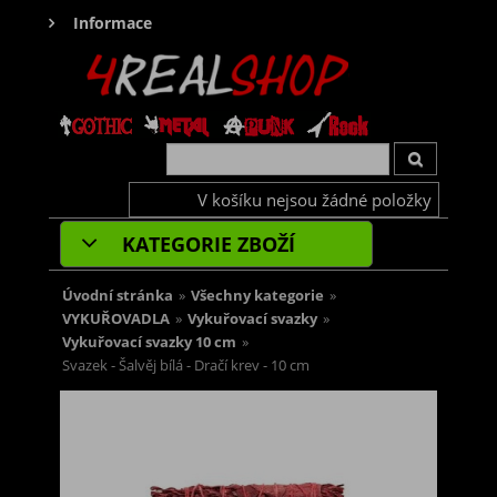
Informace
V košíku nejsou žádné položky
KATEGORIE ZBOŽÍ
Úvodní stránka
»
Všechny kategorie
»
VYKUŘOVADLA
»
Vykuřovací svazky
»
Vykuřovací svazky 10 cm
»
Svazek - Šalvěj bílá - Dračí krev - 10 cm