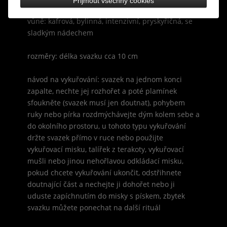
Přijmout všechny cookies
vůně: kafrová, bylinná, intenzivní, pryskyřičná, se
sladkým nádechem
rozměry: délka svazku cca 10 cm
návod na vykuřování: svazek na jednom konci
zapalte, nechte jej rozhořet a poté plamínek
sfoukněte (svazek musí jen doutnat), pohybem
ruky nebo pírka rozdmýchávejte dým kolem sebe a
do okolního prostoru, u tohoto typu vykuřování
držte svazek přímo v ruce nebo použijte
vykuřovací misku, talířek z terakoty, vykuřovací
mušli nebo jinou nehořlavou odkládací misku,
pokud chcete vykuřování ukončit, odstřihnete
doutnající část a nechejte ji dohořet nebo ji
uduste zapíchnutím do misky s pískem, zbytek
svazku můžete ponechat na další rituál