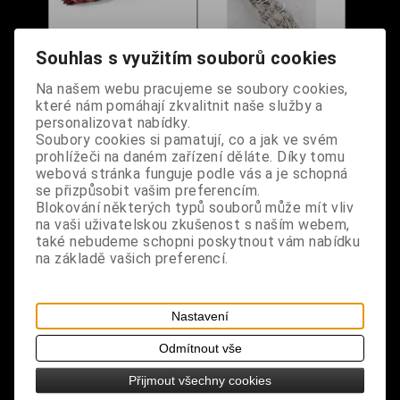
Souhlas s využitím souborů cookies
Svazek - Šalvěj bílá -
Vykuřovací svazek -
Na našem webu pracujeme se soubory cookies,
Dračí krev - 15 cm
Šalvěj bílá 15 cm
které nám pomáhají zkvalitnit naše služby a
Dodání dny:
skladem
Dodání dny:
skladem
personalizovat nabídky.
Cena:
280 Kč
Cena:
290 Kč
Soubory cookies si pamatují, co a jak ve svém
prohlížeči na daném zařízení děláte. Díky tomu
Koupit
Koupit
webová stránka funguje podle vás a je schopná
se přizpůsobit vašim preferencím.
Blokování některých typů souborů může mít vliv
na vaši uživatelskou zkušenost s naším webem,
také nebudeme schopni poskytnout vám nabídku
na základě vašich preferencí.
Nastavení
Odmítnout vše
Svazek - Šalvěj černá -
Svazek - Šalvěj bílá -
Přijmout všechny cookies
15 cm
Sen - 15 cm