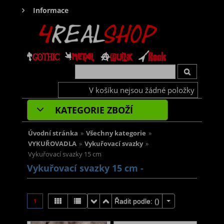
Informace
V košíku nejsou žádné položky
KATEGORIE ZBOŽÍ
Úvodní stránka
»
Všechny kategorie
»
VYKUŘOVADLA
»
Vykuřovací svazky
»
Vykuřovací svazky 15 cm
Vykuřovací svazky 15 cm -
1
Řadit podle: (
)