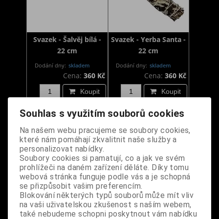
Svazek - Šalvěj bílá -
Svazek - Yerba Santa -
22 cm
22 cm
Dodání dny:
skladem
Dodání dny:
skladem
Cena:
360 Kč
Cena:
360 Kč
Koupit
Koupit
Souhlas s využitím souborů cookies
Na našem webu pracujeme se soubory cookies,
které nám pomáhají zkvalitnit naše služby a
personalizovat nabídky.
Soubory cookies si pamatují, co a jak ve svém
prohlížeči na daném zařízení děláte. Díky tomu
webová stránka funguje podle vás a je schopná
se přizpůsobit vašim preferencím.
Blokování některých typů souborů může mít vliv
Svazek - Šalvěj bílá - 7
Svazek - Šalvěj modrá
na vaši uživatelskou zkušenost s naším webem,
také nebudeme schopni poskytnout vám nabídku
čaker - 22 cm
- 22 cm