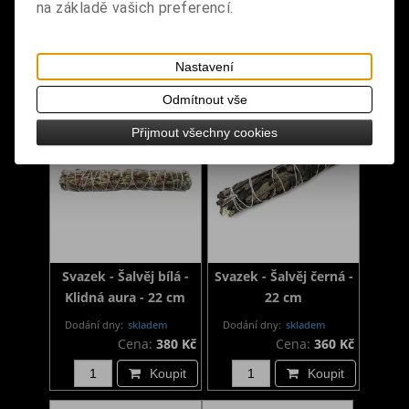
na základě vašich preferencí.
Dodání dny:
skladem
Dodání dny:
skladem
Cena:
380 Kč
Cena:
360 Kč
Nastavení
Koupit
Koupit
Odmítnout vše
Přijmout všechny cookies
Svazek - Šalvěj bílá -
Svazek - Šalvěj černá -
Klidná aura - 22 cm
22 cm
Dodání dny:
skladem
Dodání dny:
skladem
Cena:
380 Kč
Cena:
360 Kč
Koupit
Koupit