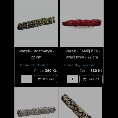
Svazek - Rozmarýn -
Svazek - Šalvěj bílá -
22 cm
Dračí krev - 22 cm
Dodání dny:
skladem
Dodání dny:
skladem
Cena:
360 Kč
Cena:
380 Kč
Koupit
Koupit