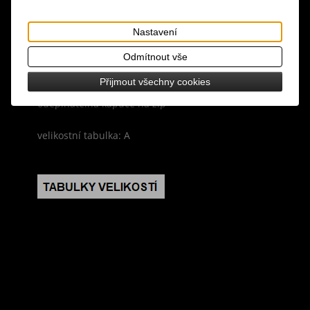
materiál: 100% bavlna, podšívka 100% polyester
Nastavení
design: červeno-černá barva, fleecová podšívka,
zapínání na zip, dvě boční kapsy, na prsou
Odmítnout vše
ozdobné zipy, koženkové aplikace, na rukávech
Přijmout všechny cookies
dlouhé náplety se zipy (možno ohrnout),
odepínatelná kapuce na zip
velikostní tabulka: A