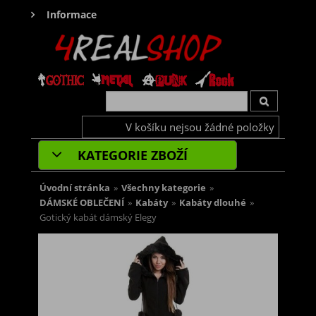
Informace
V košíku nejsou žádné položky
KATEGORIE ZBOŽÍ
Úvodní stránka
»
Všechny kategorie
»
DÁMSKÉ OBLEČENÍ
»
Kabáty
»
Kabáty dlouhé
»
Gotický kabát dámský Elegy