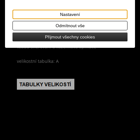
materiál: 60% polyester, 40% viskóza, kožíšek 100%
polyester, podšívka 100% polyester
Nastavení
design: černá barva, podšívka, zapínání na zip,
Odmítnout vše
kapuce s bambulemi lemovaná kožíškem, velké
Přijmout všechny cookies
kapsy zdobené šněrováním a koženkovou aplikací,
vzadu šněrování a koženková aplikace
velikostní tabulka: A