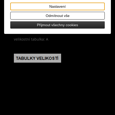
Tisk
Nastavení
materiál: 35% bavlna, 65% polyester
Odmítnout vše
design: černá barva, zapínání na knoflíky, kapuce,
Přijmout všechny cookies
boční kapsy, pásek, kabátek je lemován kožíškem
velikostní tabulka: A