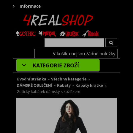
Informace
V košíku nejsou žádné položky
KATEGORIE ZBOŽÍ
Úvodní stránka
»
Všechny kategorie
»
DÁMSKÉ OBLEČENÍ
»
Kabáty
»
Kabáty krátké
»
Gotický kabátek dámský s kožíškem