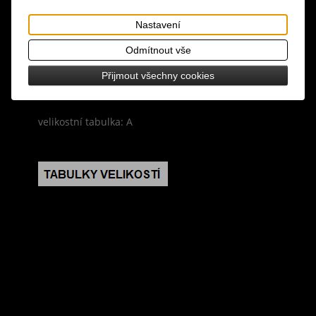
materiál: 70% bavlna, 25% polyester, 5% elastan
Nastavení
design: černá barva, dvě našité boční kapsy se
Odmítnout vše
zapínáním na knoflík, elastické manžety na
koncích nohavic, součástí kalhot je odepínatelný
Přijmout všechny cookies
řetěz
velikostní tabulka: A