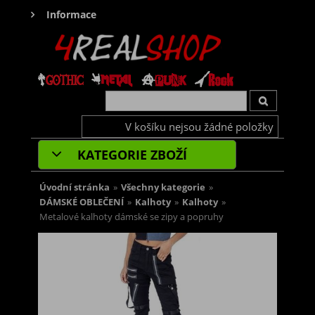
Informace
V košíku nejsou žádné položky
KATEGORIE ZBOŽÍ
Úvodní stránka
»
Všechny kategorie
»
DÁMSKÉ OBLEČENÍ
»
Kalhoty
»
Kalhoty
»
Metalové kalhoty dámské se zipy a popruhy