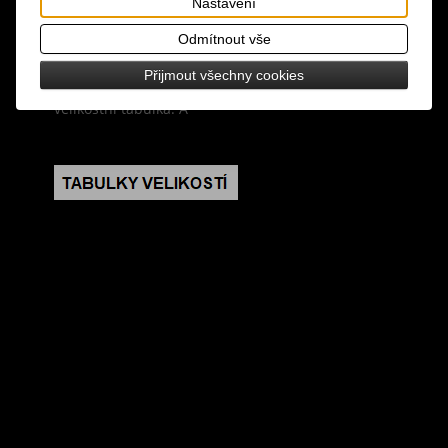
Nastavení
materiál: 95% viskóza, 5% spandex
Odmítnout vše
design: černá barva, bílý potisk
Přijmout všechny cookies
velikostní tabulka: A