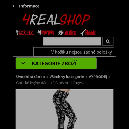
Informace
V košíku nejsou žádné položky
KATEGORIE ZBOŽÍ
Úvodní stránka
»
Všechny kategorie
»
VÝPRODEJ
»
Gotické legíny dámské Birds And Cages