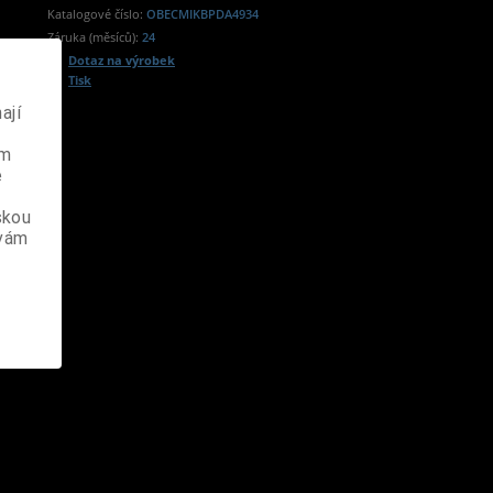
Katalogové číslo:
OBECMIKBPDA4934
Záruka (měsíců):
24
Dotaz na výrobek
Tisk
ají
ém
e
skou
 vám