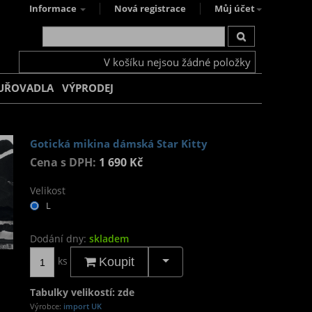
Informace
Nová registrace
Můj účet
V košíku nejsou žádné položky
UŘOVADLA
VÝPRODEJ
Gotická mikina dámská Star Kitty
Cena s DPH:
1 690 Kč
Velikost
L
Dodání dny:
skladem
ks
Koupit
Tabulky velikostí: zde
Výrobce:
import UK