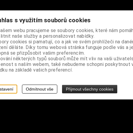
hlas s využitím souborů cookies
našem webu pracujeme se soubory cookies, které nám pomáh
litnit naše služby a personalizovat nabídky.
ory cookies si pamatují, co a jak ve svém prohlížeči na dan
ce s oušky, vpředu dvě kapsy na zip, na rukávech otvory na palce
zení děláte. Díky tomu webová stránka funguje podle vás a j
pná se přizpůsobit vašim preferencím.
ování některých typů souborů může mít vliv na vaši uživatel
šenost s naším webem, také nebudeme schopni poskytnout
dku na základě vašich preferencí.
stavení
Odmítnout vše
Přijmout všechny cookies