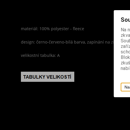
Sou
materiál: 100% polyester - fleece
Na 
zkva
Soub
design: černo-červeno-bílá barva, zapínání na zip, kapu
zaří
scho
velikostní tabulka: A
Blok
zku
nabí
Na