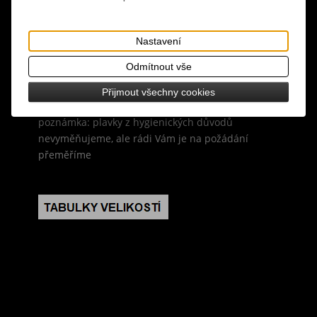
materiál: 100% polyester
design: černá barva, šedo-červený potisk, ramínka
Nastavení
se zavazováním za krkem
Odmítnout vše
velikostní tabulka: A
Přijmout všechny cookies
poznámka: plavky z hygienických důvodů
nevyměňujeme, ale rádi Vám je na požádání
přeměříme