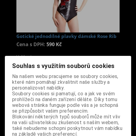
Gotické jednodílné plavky dámské Rose Rib
Cena s DPH:
590 Kč
Velikost
M
Souhlas s využitím souborů cookies
Na našem webu pracujeme se soubory cookies,
Dodání dny:
skladem
které nám pomáhají zkvalitnit naše služby a
ks
Koupit
personalizovat nabídky.
Soubory cookies si pamatují, co a jak ve svém
prohlížeči na daném zařízení děláte. Díky tomu
Tabulky velikostí: zde
webová stránka funguje podle vás a je schopná
Výrobce:
import UK
se přizpůsobit vašim preferencím.
Katalogové číslo:
OBECPLABPDA4938
Blokování některých typů souborů může mít vliv
Záruka (měsíců):
24
na vaši uživatelskou zkušenost s naším webem,
Dotaz na výrobek
také nebudeme schopni poskytnout vám nabídku
Tisk
na základě vašich preferencí.