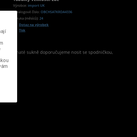
Výrobce:
import UK
Katalogové číslo:
OBCHSATKRDA4336
Záruka (měsíců):
24
Dotaz na výrobek
Tisk
ají
ém
e
o efekt bohaté sukně doporučujeme nosit se spodničkou,
skou
 vám