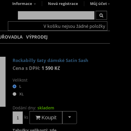
Informace
Nová registrace
Můj účet
V košíku nejsou žádné položky
UŘOVADLA
VÝPRODEJ
Rockabilly šaty dámské Satin Sash
Cena s DPH:
1 590 Kč
Velikost
L
XL
Dodání dny:
skladem
ks
Koupit
Tabulky velikostí: zde