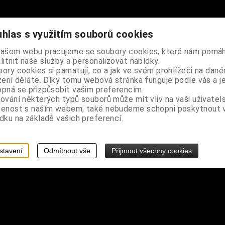
hlas s využitím souborů cookies
našem webu pracujeme se soubory cookies, které nám pomáh
litnit naše služby a personalizovat nabídky.
ory cookies si pamatují, co a jak ve svém prohlížeči na dan
zení děláte. Díky tomu webová stránka funguje podle vás a j
vzadu na mašli, kolová sukně, po straně zapínání na skrytý zip, pr
pná se přizpůsobit vašim preferencím.
ování některých typů souborů může mít vliv na vaši uživatel
šenost s naším webem, také nebudeme schopni poskytnout
dku na základě vašich preferencí.
stavení
Odmítnout vše
Přijmout všechny cookies