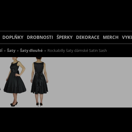
DOPLŇKY
DROBNOSTI
ŠPERKY
DEKORACE
MERCH
VYK
Í
»
Šaty
»
Šaty dlouhé
»
Rockabilly šaty dámské Satin Sash