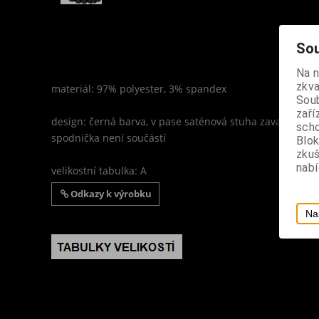
Sou
Na 
zkva
materiál: 97% polyester, 3% spandex
Soub
zaří
design: černá barva, v pase saténová stuha zavazovaná 
scho
spodnička není součástí
Blok
zku
nabí
velikostní tabulka: A
Odkazy k výrobku
Na