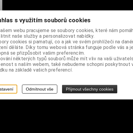
hlas s využitím souborů cookies
našem webu pracujeme se soubory cookies, které nám pomáh
litnit naše služby a personalizovat nabídky.
ory cookies si pamatují, co a jak ve svém prohlížeči na dan
zení děláte. Díky tomu webová stránka funguje podle vás a j
č
pná se přizpůsobit vašim preferencím.
ování některých typů souborů může mít vliv na vaši uživatel
šenost s naším webem, také nebudeme schopni poskytnout
dku na základě vašich preferencí.
stavení
Odmítnout vše
Přijmout všechny cookies