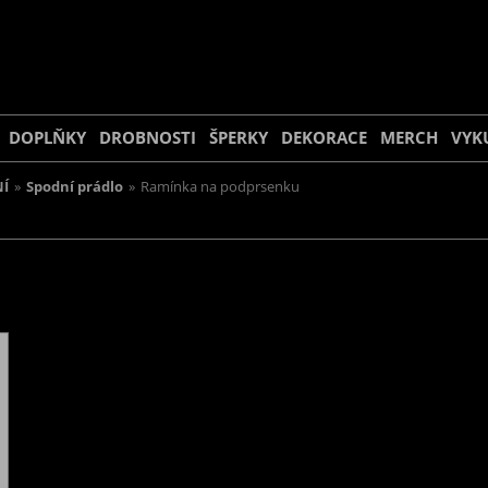
DOPLŇKY
DROBNOSTI
ŠPERKY
DEKORACE
MERCH
VYK
Í
»
Spodní prádlo
»
Ramínka na podprsenku