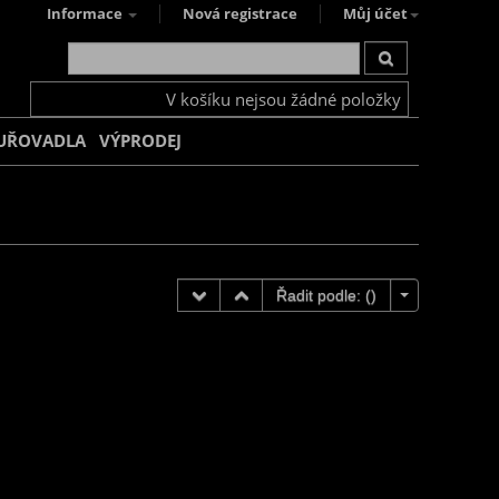
Informace
Nová registrace
Můj účet
V košíku nejsou žádné položky
UŘOVADLA
VÝPRODEJ
Řadit podle: (
)