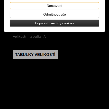
materiál: 100% polyester
Nastavení
design: černá barva, dvouvrstvá sukně, v pase na
Odmítnout vše
gumu, vhodné k legínám nebo jako spodnička,
Přijmout všechny cookies
krásný točivý efekt
velikostní tabulka: A