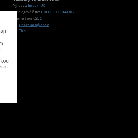
Výrobce:
import UK
Katalogové číslo:
OBCHSPOKRDA4305
Záruka (měsíců):
24
Dotaz na výrobek
Tisk
ají
ém
e
skou
 vám