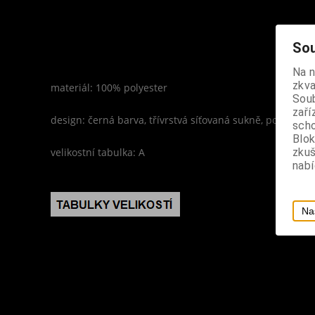
Sou
Na 
zkva
materiál: 100% polyester
Soub
zaří
design: černá barva, třívrstvá síťovaná sukně, podšívka 
scho
Blok
velikostní tabulka: A
zku
nabí
Na