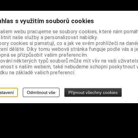
hlas s využitím souborů cookies
našem webu pracujeme se soubory cookies, které nám pomáh
litnit naše služby a personalizovat nabídky.
ory cookies si pamatují, co a jak ve svém prohlížeči na dan
zení děláte. Díky tomu webová stránka funguje podle vás a j
ze saténové látky
pná se přizpůsobit vašim preferencím.
ování některých typů souborů může mít vliv na vaši uživatel
šenost s naším webem, také nebudeme schopni poskytnout
dku na základě vašich preferencí.
stavení
Odmítnout vše
Přijmout všechny cookies