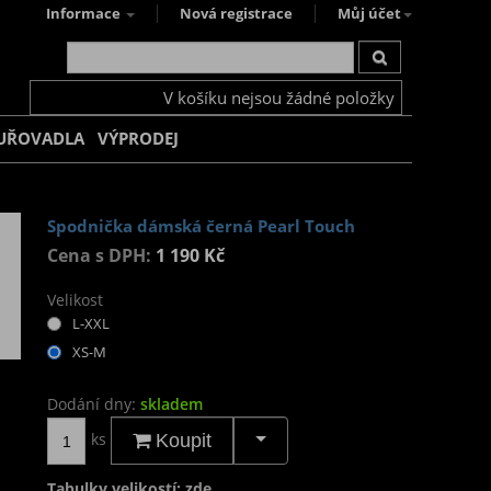
Informace
Nová registrace
Můj účet
V košíku nejsou žádné položky
UŘOVADLA
VÝPRODEJ
Spodnička dámská černá Pearl Touch
Cena s DPH:
1 190 Kč
Velikost
L-XXL
XS-M
Dodání dny:
skladem
ks
Koupit
Tabulky velikostí: zde