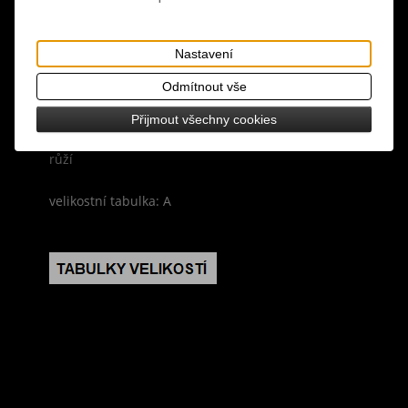
Tisk
materiál: 70% polyester, 30% polyurethan
Nastavení
design: spodní vrstva tmavě červená látka, vrchní
Odmítnout vše
vrstva černá krajka, spodní lem ze síťoviny, na
sukni jsou našity černé prýmky, pas zdoben
Přijmout všechny cookies
černou stužkou a dvěmi kovovými háčky s motivem
růží
velikostní tabulka: A