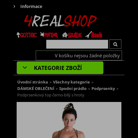
Informace
V košíku nejsou žádné položky
KATEGORIE ZBOŽÍ
Úvodní stránka
»
Všechny kategorie
»
DÁMSKÉ OBLEČENÍ
»
Spodní prádlo
»
Podprsenky
»
Podprsenkový top černo-bílý s hroty