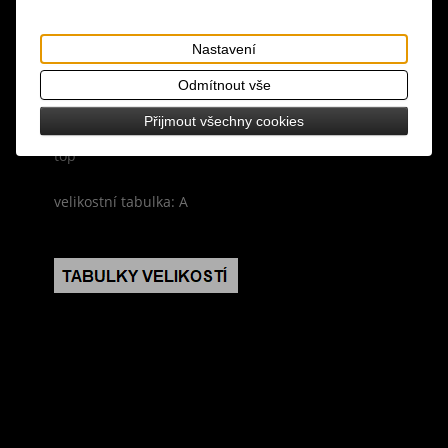
Dotaz na výrobek
Tisk
Nastavení
materiál: 100% bavlna
Odmítnout vše
design: černo-bílá barva, kovové hroty a křížky,
Přijmout všechny cookies
řetízková ramínka za krk, vzadu šněrování, bralet
top
velikostní tabulka: A