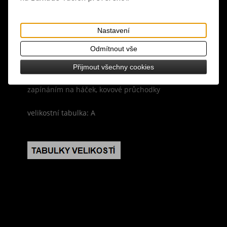
Záruka (měsíců):
24
Dotaz na výrobek
Tisk
Nastavení
materiál: 100% polyester
Odmítnout vše
design: černá barva, síťovaný top s černým
Přijmout všechny cookies
panelem s průřezy, obojek se stužkami vzadu se
zapínáním na háček, kovové průchodky
velikostní tabulka: A