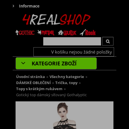
Informace
V košíku nejsou žádné položky
KATEGORIE ZBOŽÍ
Úvodní stránka
»
Všechny kategorie
»
DÁMSKÉ OBLEČENÍ
»
Trička, topy
»
Topy s krátkým rukávem
»
Gotický top dámský síťovaný Gothalyptic