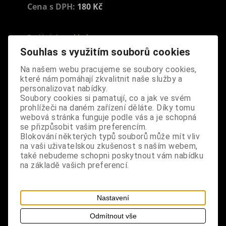
Cena s DPH:
180 Kč
Dodání dny:
skladem
Souhlas s využitím souborů cookies
ks
Koupit
Na našem webu pracujeme se soubory cookies,
Tabulky velikostí: zde
které nám pomáhají zkvalitnit naše služby a
Výrobce:
import UK
personalizovat nabídky.
Katalogové číslo:
DOKCCEDBPUS5384
Soubory cookies si pamatují, co a jak ve svém
prohlížeči na daném zařízení děláte. Díky tomu
Záruka (měsíců):
24
webová stránka funguje podle vás a je schopná
Dotaz na výrobek
se přizpůsobit vašim preferencím.
Tisk
Blokování některých typů souborů může mít vliv
materiál: MDF
na vaši uživatelskou zkušenost s naším webem,
také nebudeme schopni poskytnout vám nabídku
design: dekorační cedule s nápisem "One Cat
na základě vašich preferencí.
Short Of Crazy" (Zkrátka jedna bláznivá kočka),
cedule je zavěšena na jutovém provázku, hodí se
pro všechny milovníky koček
Nastavení
Odmítnout vše
rozměry: délka 20 cm, výška 7 cm, tloušťka 1 cm