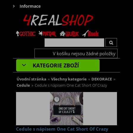
Informace
V košíku nejsou žádné položky
KATEGORIE ZBOŽÍ
Úvodní stránka
»
Všechny kategorie
»
DEKORACE
»
Cedule
»
Cedule s nápisem One Cat Short Of Crazy
Cedule s nápisem One Cat Short Of Crazy