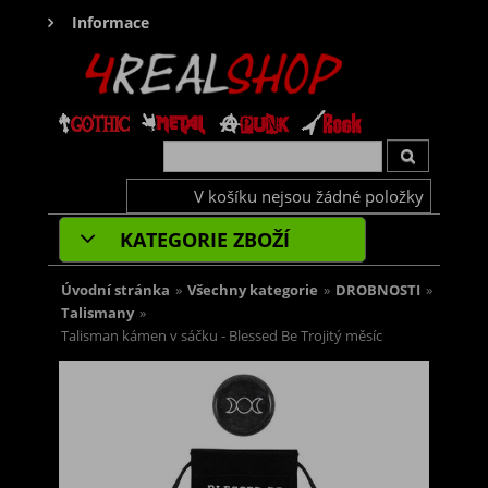
Informace
V košíku nejsou žádné položky
KATEGORIE ZBOŽÍ
Úvodní stránka
»
Všechny kategorie
»
DROBNOSTI
»
Talismany
»
Talisman kámen v sáčku - Blessed Be Trojitý měsíc