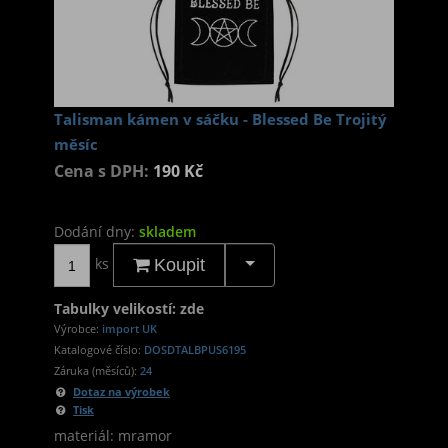
Talisman kámen v sáčku - Blessed Be Trojitý
měsíc
Cena s DPH:
190 Kč
Dodání dny:
skladem
ks
Koupit
Tabulky velikostí: zde
Výrobce:
import UK
Katalogové číslo:
DOSDTALBPUS6195
Záruka (měsíců):
24
Dotaz na výrobek
Tisk
materiál: mramor